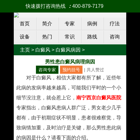
快速拨打咨询热线
：
400-879-7179
首页
简介
专家
病例
疗法
设备
热门
常识
路线
咨询
主页
>
白癜风
>
白癜风病因
>
男性患白癜风病理病因
咨询专家
预约挂号
| 共
人赞过
对于白癜风，相信大家都有所了解，近些年
此病的发病率越来越高，可能我们平时的一个小
细节没注意，就会惹上它，
南宁西京白癜风医院
专家指出，白癜风患病人群广泛，男女老少几乎
都有，由于初期症状不明显，患者很难察觉，导
致病情加重，及时治疗是关键，那么男性患此病
的病因是什么？请看下面的介绍。