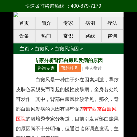
快速拨打咨询热线
：
400-879-7179
首页
简介
专家
病例
疗法
设备
热门
常识
路线
咨询
主页
>
白癜风
>
白癜风病因
>
专家分析背部白癜风发病的原因
咨询专家
预约挂号
| 共
人赞过
白癜风是一种由于外在因素刺激，导致
皮肤色素脱失而引起的慢性皮肤病，全身各处均
可发作，其中，背部白癜风比较常见。那么，背
部白癜风发病的原因有哪些呢?
南宁西京白癜风
医院
的滕培秀专家分析道，目前引发背部白癜风
的原因尚不十分明确，但通过临床调查发现，主