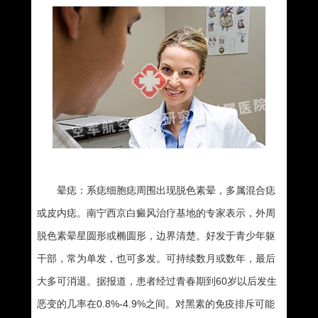
晕痣：系痣细胞痣周围出现脱色素晕，多属混合痣
或皮内痣。南宁西京白癜风治疗基地的专家表示，外周
脱色素晕星圆形或椭圆形，边界清楚。好发于青少年躯
干部，常为单发，也可多发。可持续数月或数年，最后
大多可消退。据报道，患者经过青春期到60岁以后发生
恶变的几率在0.8%-4.9%之间。对黑素的免疫排斥可能