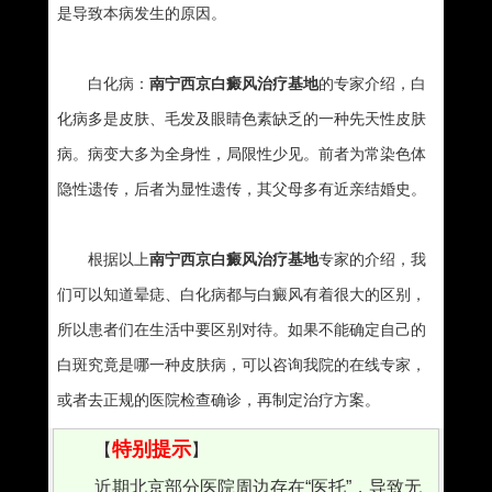
是导致本病发生的原因。
白化病：
南宁西京白癜风治疗基地
的专家介绍，白
化病多是皮肤、毛发及眼睛色素缺乏的一种先天性皮肤
病。病变大多为全身性，局限性少见。前者为常染色体
隐性遗传，后者为显性遗传，其父母多有近亲结婚史。
根据以上
南宁西京白癜风治疗基地
专家的介绍，我
们可以知道晕痣、白化病都与白癜风有着很大的区别，
所以患者们在生活中要区别对待。如果不能确定自己的
白斑究竟是哪一种皮肤病，可以咨询我院的在线专家，
或者去正规的医院检查确诊，再制定治疗方案。
特别提示
【
】
近期北京部分医院周边存在“医托”，导致无