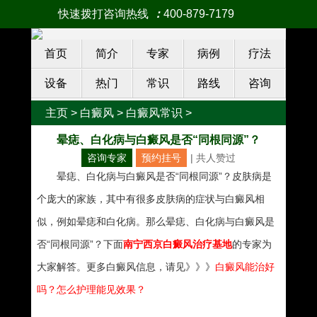
快速拨打咨询热线
：
400-879-7179
首页
简介
专家
病例
疗法
设备
热门
常识
路线
咨询
主页
>
白癜风
>
白癜风常识
>
晕痣、白化病与白癜风是否“同根同源”？
咨询专家
预约挂号
| 共
人赞过
晕痣、白化病与白癜风是否“同根同源”？皮肤病是
个庞大的家族，其中有很多皮肤病的症状与白癜风相
似，例如晕痣和白化病。那么晕痣、白化病与白癜风是
否“同根同源”？下面
南宁西京白癜风治疗基地
的专家为
大家解答。更多白癜风信息，请见》》》
白癜风能治好
吗？怎么护理能见效果？