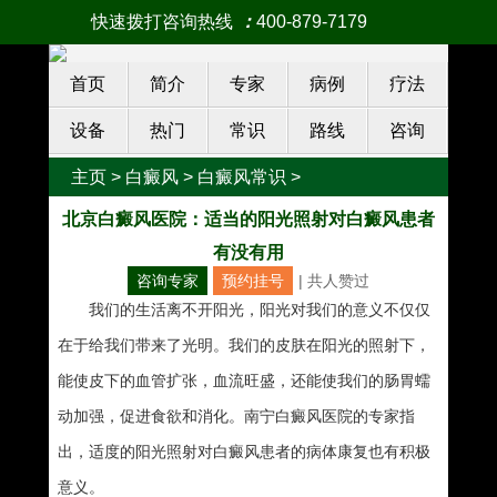
快速拨打咨询热线
：
400-879-7179
首页
简介
专家
病例
疗法
设备
热门
常识
路线
咨询
主页
>
白癜风
>
白癜风常识
>
北京白癜风医院：适当的阳光照射对白癜风患者
有没有用
咨询专家
预约挂号
| 共
人赞过
我们的生活离不开阳光，阳光对我们的意义不仅仅
在于给我们带来了光明。我们的皮肤在阳光的照射下，
能使皮下的血管扩张，血流旺盛，还能使我们的肠胃蠕
动加强，促进食欲和消化。南宁白癜风医院的专家指
出，适度的阳光照射对白癜风患者的病体康复也有积极
意义。