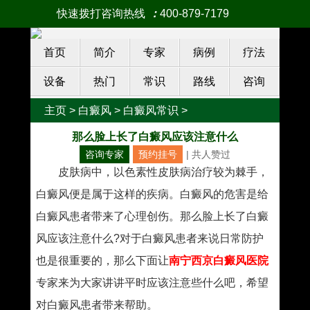
快速拨打咨询热线
：
400-879-7179
首页
简介
专家
病例
疗法
设备
热门
常识
路线
咨询
主页
>
白癜风
>
白癜风常识
>
那么脸上长了白癜风应该注意什么
咨询专家
预约挂号
| 共
人赞过
皮肤病中，以色素性皮肤病治疗较为棘手，
白癜风便是属于这样的疾病。白癜风的危害是给
白癜风患者带来了心理创伤。那么脸上长了白癜
风应该注意什么?对于白癜风患者来说日常防护
也是很重要的，那么下面让
南宁西京白癜风医院
专家来为大家讲讲平时应该注意些什么吧，希望
对白癜风患者带来帮助。