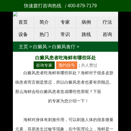
快速拨打咨询热线
：
400-879-7179
首页
简介
专家
病例
疗法
设备
热门
常识
路线
咨询
主页
>
白癜风
>
白癜风食疗
>
白癜风患者吃海鲜有哪些坏处
咨询专家
预约挂号
| 共
人赞过
白癜风患者吃海鲜有哪些坏处？海鲜对于很多皮肤
病患者而言都是禁忌，所以白癜风患者也要有所顾忌。
那么海鲜会给白癜风患者造成哪些危害呢？下面
南宁西
京白癜风治疗基地
的专家为您介绍一下！
海鲜对身体有刺激作用，可以刺激人体的很多微量
元素，容易发生过敏等现象，在中医理论上，海鲜是一