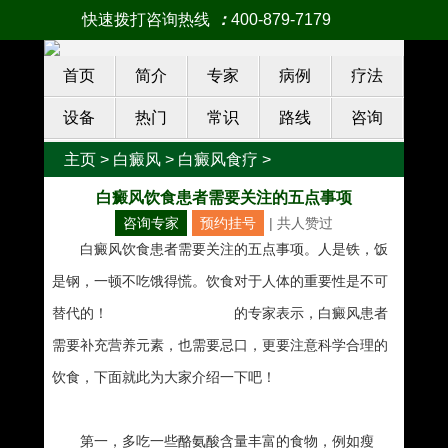
快速拨打咨询热线
：
400-879-7179
首页
简介
专家
病例
疗法
设备
热门
常识
路线
咨询
主页
>
白癜风
>
白癜风食疗
>
白癜风饮食患者需要关注的五点事项
咨询专家
预约挂号
| 共
人赞过
白癜风饮食患者需要关注的五点事项。人是铁，饭
是钢，一顿不吃饿得慌。饮食对于人体的重要性是不可
替代的！
南宁西京白癜风医院
的专家表示，白癜风患者
需要补充营养元素，也需要忌口，更要注意科学合理的
饮食，下面就此为大家介绍一下吧！
第一，多吃一些酪氨酸含量丰富的食物，例如瘦