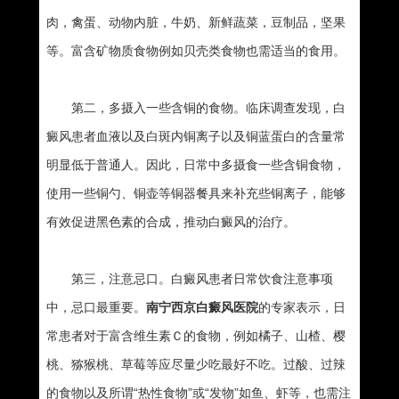
肉，禽蛋、动物内脏，牛奶、新鲜蔬菜，豆制品，坚果
等。富含矿物质食物例如贝壳类食物也需适当的食用。
第二，多摄入一些含铜的食物。临床调查发现，白
癜风患者血液以及白斑内铜离子以及铜蓝蛋白的含量常
明显低于普通人。因此，日常中多摄食一些含铜食物，
使用一些铜勺、铜壶等铜器餐具来补充些铜离子，能够
有效促进黑色素的合成，推动白癜风的治疗。
第三，注意忌口。白癜风患者日常饮食注意事项
中，忌口最重要。
南宁西京白癜风医院
的专家表示，日
常患者对于富含维生素Ｃ的食物，例如橘子、山楂、樱
桃、猕猴桃、草莓等应尽量少吃最好不吃。过酸、过辣
的食物以及所谓“热性食物”或“发物”如鱼、虾等，也需注