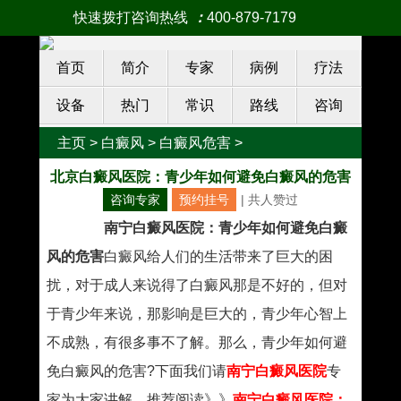
快速拨打咨询热线
：
400-879-7179
首页
简介
专家
病例
疗法
设备
热门
常识
路线
咨询
主页
>
白癜风
>
白癜风危害
>
北京白癜风医院：青少年如何避免白癜风的危害
咨询专家
预约挂号
| 共
人赞过
南宁白癜风医院：青少年如何避免白癜
风的危害
白癜风给人们的生活带来了巨大的困
扰，对于成人来说得了白癜风那是不好的，但对
于青少年来说，那影响是巨大的，青少年心智上
不成熟，有很多事不了解。那么，青少年如何避
免白癜风的危害?下面我们请
南宁白癜风医院
专
家为大家讲解。推荐阅读》》
南宁白癜风医院：