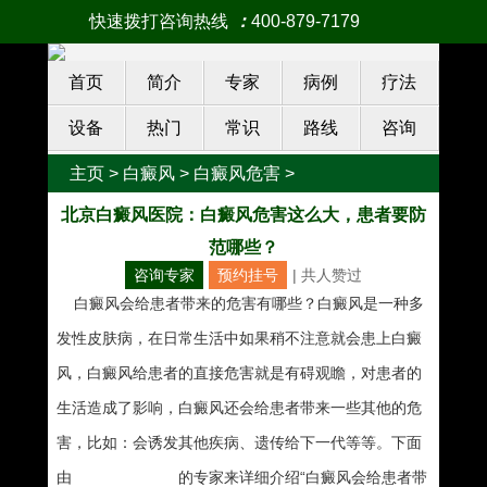
快速拨打咨询热线
：
400-879-7179
首页
简介
专家
病例
疗法
设备
热门
常识
路线
咨询
主页
>
白癜风
>
白癜风危害
>
北京白癜风医院：白癜风危害这么大，患者要防
范哪些？
咨询专家
预约挂号
| 共
人赞过
白癜风会给患者带来的危害有哪些？白癜风是一种多
发性皮肤病，在日常生活中如果稍不注意就会患上白癜
风，白癜风给患者的直接危害就是有碍观瞻，对患者的
生活造成了影响，白癜风还会给患者带来一些其他的危
害，比如：会诱发其他疾病、遗传给下一代等等。下面
由
南宁白癜风医院
的专家来详细介绍“白癜风会给患者带