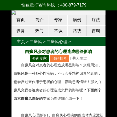
快速拨打咨询热线
：
400-879-7179
首页
简介
专家
病例
疗法
设备
热门
常识
路线
咨询
主页
>
白癜风
>
白癜风心理
>
白癜风会对患者的心理造成哪些影响
咨询专家
预约挂号
| 共
人赞过
白癜风会对患者的心理造成哪些影响？众所周知，
白癜风是一种身心性疾病，不仅会受精神因素的影响，
也会反过来作用于患者的心理，影响患者情绪！那么白
癜风究竟会给患者的心理造成怎样的影响呢？下面
南宁
西京白癜风医院
的专家为您详细介绍一下！
白癜风心理影响1、白癜风心理疾病促成体内应激状