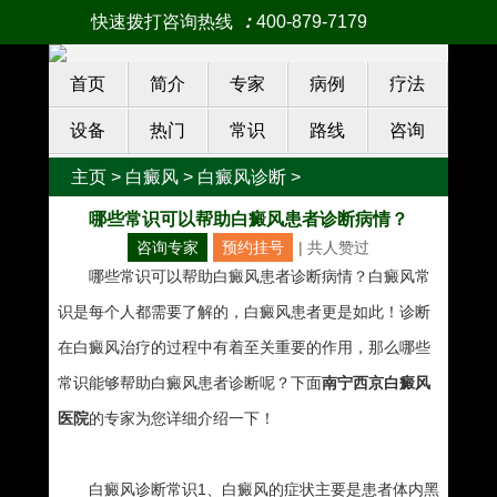
快速拨打咨询热线
：
400-879-7179
首页
简介
专家
病例
疗法
设备
热门
常识
路线
咨询
主页
>
白癜风
>
白癜风诊断
>
哪些常识可以帮助白癜风患者诊断病情？
咨询专家
预约挂号
| 共
人赞过
哪些常识可以帮助白癜风患者诊断病情？白癜风常
识是每个人都需要了解的，白癜风患者更是如此！诊断
在白癜风治疗的过程中有着至关重要的作用，那么哪些
常识能够帮助白癜风患者诊断呢？下面
南宁西京白癜风
医院
的专家为您详细介绍一下！
白癜风诊断常识1、白癜风的症状主要是患者体内黑