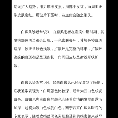
痣无扩大趋势，用力摩擦皮损，局部不发红，而周围正
常皮肤发红。用玻片下压时，贫血痣会随之消失。
白癜风诊断常识3、白癜风患者在发病中期时期，其
发病部位周边都会出现，一色素脱失环，其颜色较白斑
略深，较正常肤色浅淡，扩散环是完整的环形，扩散环
边缘的白斑都是呈现条状，向周围皮肤呈射线形状扩
散。
白癜风诊断常识4、如果白癜风已经发展到了晚期，
症状通常表现为：白斑颜色比较深，通常为云白色或瓷
白色。白癜风患者白斑的颜色会随着病情的发展而逐渐
加深，起初为淡白色或乳白色，南宁西京白癜风医院的
专家表示，随着皮损处黑色素细胞受到的损害越来越严