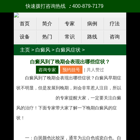
快速拨打咨询热线
：
400-879-7179
首页
简介
专家
病例
疗法
设备
热门
常识
路线
咨询
主页
>
白癜风
>
白癜风症状
>
白癜风到了晚期会表现出哪些症状？
咨询专家
预约挂号
| 共
人赞过
白癜风到了晚期会表现出哪些症状？白癜风早期症
状不明显，但是发展到晚期，则会非常惹人注目，所以
南宁白癜风专科医院
的专家提醒大家，一定要关注白癜
风的治疗！下面专家带大家了解一下晚期白癜风的症
状！
一：白斑颜色比较深，通常为云白色或瓷白色。白