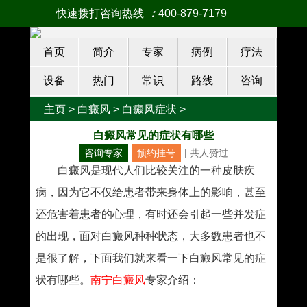
快速拨打咨询热线
：
400-879-7179
首页
简介
专家
病例
疗法
设备
热门
常识
路线
咨询
主页
>
白癜风
>
白癜风症状
>
白癜风常见的症状有哪些
咨询专家
预约挂号
| 共
人赞过
白癜风是现代人们比较关注的一种皮肤疾
病，因为它不仅给患者带来身体上的影响，甚至
还危害着患者的心理，有时还会引起一些并发症
的出现，面对白癜风种种状态，大多数患者也不
是很了解，下面我们就来看一下白癜风常见的症
状有哪些。
南宁白癜风
专家介绍：