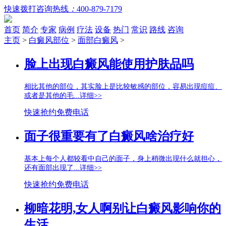
快速拨打咨询热线
：
400-879-7179
首页
简介
专家
病例
疗法
设备
热门
常识
路线
咨询
主页
>
白癜风部位
>
面部白癜风
>
脸上出现白癜风能使用护肤品吗
相比其他的部位，其实脸上是比较敏感的部位，容易出现痘痘、
或者是其他的毛...
详细>>
快速抢约
免费电话
面子很重要有了白癜风啥治疗好
基本上每个人都较看中自己的面子，身上稍微出现什么就担心，
还有面部出现了...
详细>>
快速抢约
免费电话
柳暗花明,女人啊别让白癜风影响你的
生活