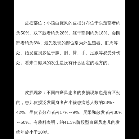
皮损部位：小孩白癜风的皮损分布位于头颈部者约
为50%、双下肢者约为28%、躯干部则约为18%、会阴
部者约为6%，最先发现的部位常为外生殖器、肛周等
处。始发皮损多位于膝、肘、臂、手、足跟等易受外伤
处。看来白癜风的发生是没有什么固定的地方的。
皮损现象：不同白癜风患者的皮损现象也是有区别
的，患儿皮损泛发周身者占小孩患病总人数的33%～
42%、呈皮节分布者占17%～9%、局限和散发者占30%
～50%。有质料表明，约41.3%阶段型白癜风患儿的发
病年龄小于10岁。