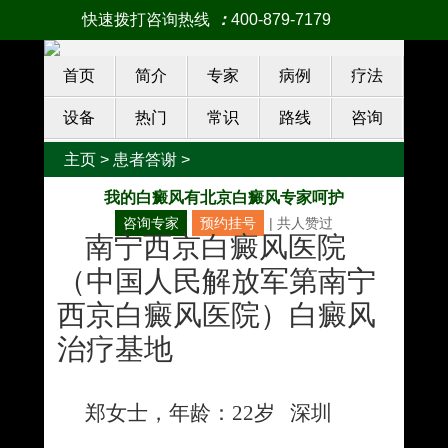
快速拨打咨询热线
：
400-879-7179
首页
简介
专家
病例
疗法
设备
热门
常识
路线
咨询
主页
>
患者答谢
>
我的白癜风有北京白癜风专家呵护
咨询专家
预约挂号
| 共
人赞过
南宁西京白癜风医院
（中国人民解放军第南宁
西京白癜风医院）白癜风
治疗基地
郑女士，年龄：
22
岁 深圳